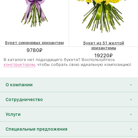
Букет сиреневых хризантем
Букет из 51 желтой
хризантемы
9780
₽
19220
₽
В каталоге нет подходящего букета? Воспользуйтесь
конструктором
, чтобы собрать свою идеальную композицию!
О компании
О нас
Сотрудничество
Отзывы
Франшиза
Услуги
Контакты
Корпоративным клиентам
Найти друга
Специальные предложения
Наши лица
Партнеры Megaflowers