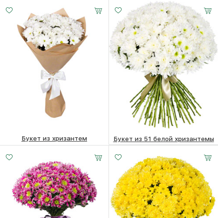
8650
₽
8650
₽
Букет из хризантем
Букет из 51 белой хризантемы
4420
₽
19220
₽