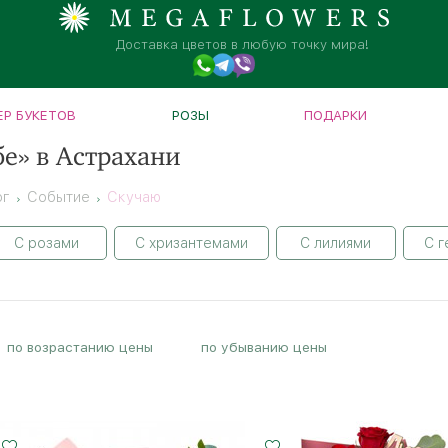
Доставка цветов в любую точку мира!
Р БУКЕТОВ
РОЗЫ
ПОДАРКИ
е» в Астрахани
ог
Событие
Скучаю
С розами
С хризантемами
С лилиями
С 
по возрастанию цены
по убыванию цены