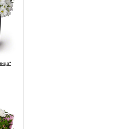
ница"