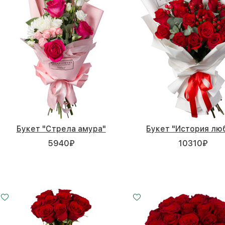
Букет "Стрела амура"
Букет "История лю
5940
₽
10310
₽
7 роз
11 роз
25 роз
15 - 60 см
20 - 60 см
35 - 60 см