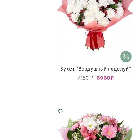
Букет "Воздушный поцелуй"
7160 ₽
6960
₽
Малый
Средний
Большой
20 - 35 см
25 - 35 см
35 - 35 см