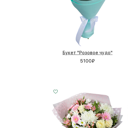
Букет "Розовое чудо"
5100
₽