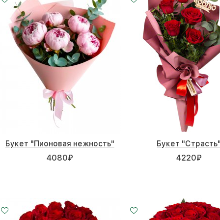
Букет "Пионовая нежность"
Букет "Страсть
4080
₽
4220
₽