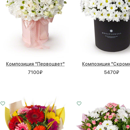
Композиция "Первоцвет"
Композиция "Скром
7100
₽
5470
₽