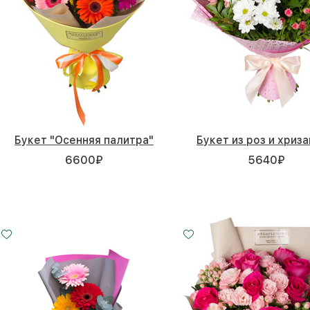
Букет "Осенняя палитра"
Букет из роз и хриз
6600
₽
5640
₽