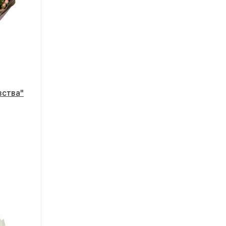
вства"