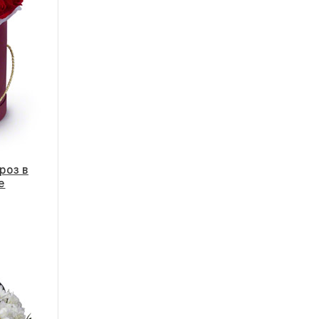
роз в
е