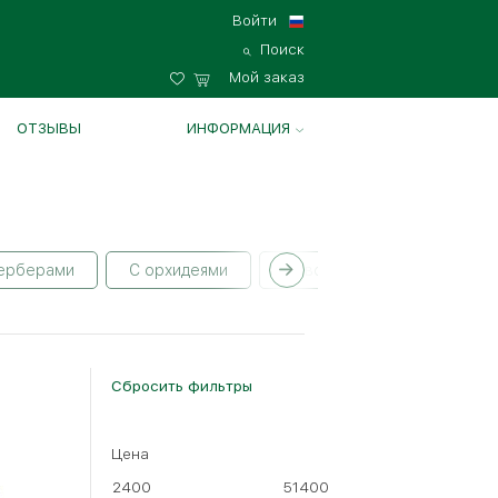
Войти
Поиск
Мой заказ
ОТЗЫВЫ
ИНФОРМАЦИЯ
герберами
С орхидеями
С гвоздиками
С альс
Сбросить фильтры
Цена
2400
51400