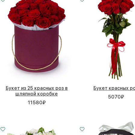
Букет из 25 красных роз в
Букет красных р
шляпной коробке
5070
₽
11580
₽