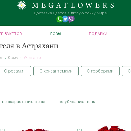
Доставка цветов в любую точку мира!
Р БУКЕТОВ
РОЗЫ
ПОДАРКИ
теля в Астрахани
ог
Кому
Учителю
С розами
С хризантемами
С герберами
С
по возрастанию цены
по убыванию цены
7 роз
11 роз
15 - 60 см
20 - 60 см