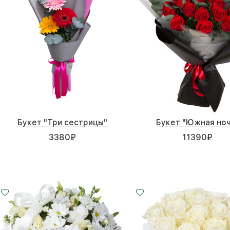
Букет "Три сестрицы"
Букет "Южная ноч
3380
₽
11390
₽