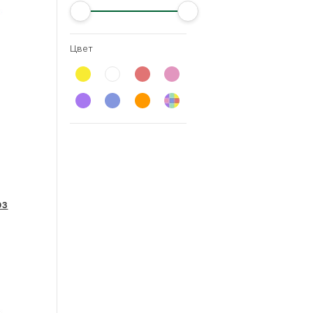
Цвет
оз