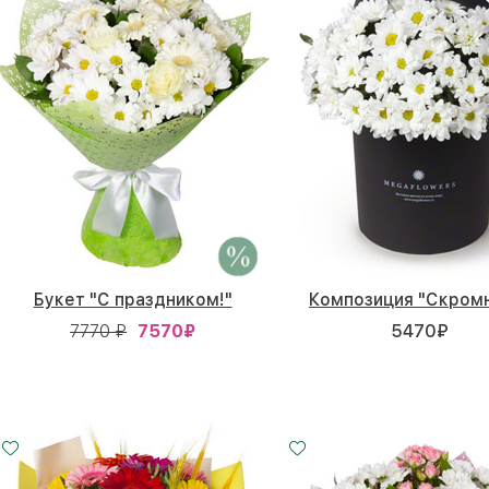
Букет "С праздником!"
Композиция "Скром
7770 ₽
7570
₽
5470
₽