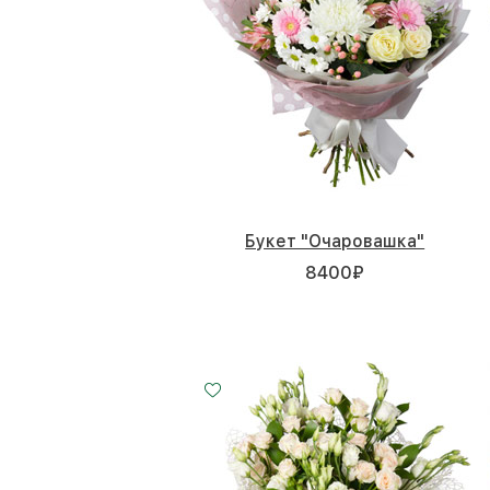
Букет "Очаровашка"
8400
₽