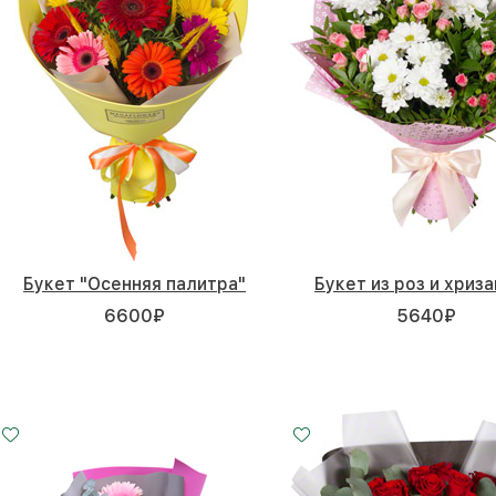
Букет "Осенняя палитра"
Букет из роз и хриз
6600
₽
5640
₽