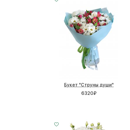
Букет "Струны души"
6320
₽