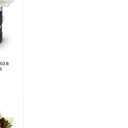
оз в
е