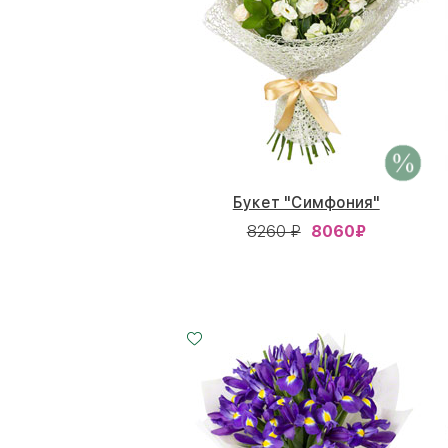
Букет "Симфония"
8260 ₽
8060
₽