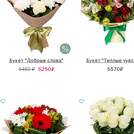
Букет "Добрые слова"
Букет "Теплые чувс
5450 ₽
5250
₽
5570
₽
Малый
Средний
Большой
15 - 30 см
25 - 35 см
35 - 35 см