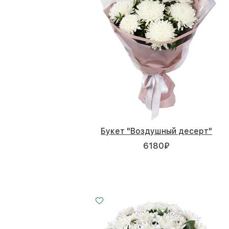
Букет "Воздушный десерт"
6180
₽
Малый
Средний
Большой
20 - 35 см
30 - 35 см
50 - 35 см