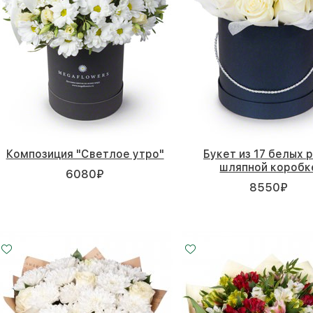
Композиция "Светлое утро"
Букет из 17 белых р
шляпной коробк
6080
₽
8550
₽