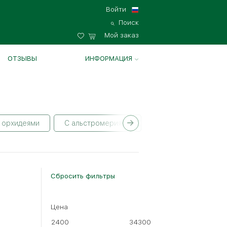
Войти
Поиск
Мой заказ
ОТЗЫВЫ
ИНФОРМАЦИЯ
 орхидеями
С альстромериями
С ирисами
С
Сбросить фильтры
Цена
25 роз
2400
34300
35 - 60 см