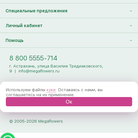
Контакты
Корпоративным клиентам
Найти друга
Специальные предложения
Наши лица
Партнеры Megaflowers
Анонимная доставка цветов
Накопительные скидки
Личный кабинет
Видеогалерея
Пресс-центр
Доставка цветов за границу
Дополнения к букету
Вход
Помощь
Новости
Фото получателя
Регистрация
Полезные статьи
Доставка
8 800 5555-714
Оплата
г. Астрахань, улица Василия Тредиаковского,
9
|
info@megaflowers.ru
Гарантии
Используем файлы
куки
. Оставаясь с нами, вы
Как заказать
соглашаетесь на их применение.
Ок
Вопрос-ответ
Обработка персональных данных
© 2005-2026 Megaflowers
Договор-оферта