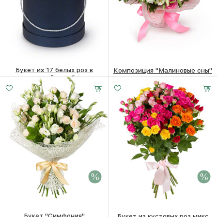
Букет из 17 белых роз в
Композиция "Малиновые сны"
шляпной коробке
4830
₽
8550
₽
Букет "Симфония"
Букет из кустовых роз микс