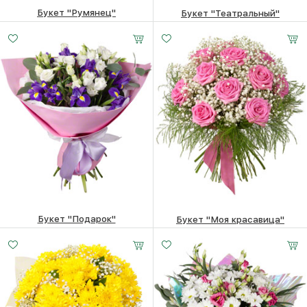
Букет "Румянец"
Букет "Театральный"
3330
₽
4710
₽
Букет "Подарок"
Букет "Моя красавица"
6380
₽
12840
₽