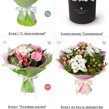
Букет "С праздником!"
Композиция "Скромница"
Малый
Средний
Большой
7770 ₽
7570
₽
5470
₽
20 -
25 -
35 -
35 см
35 см
35 см
Букет "Розовые щечки"
Букет из роз и хризантем