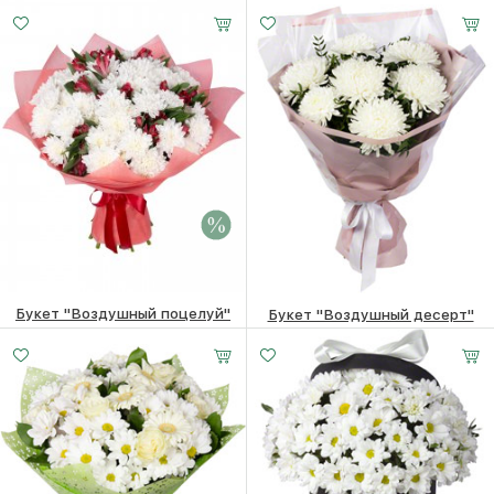
6700 ₽
6500
₽
7100
₽
Букет "Воздушный поцелуй"
Букет "Воздушный десерт"
7160 ₽
6960
₽
6180
₽