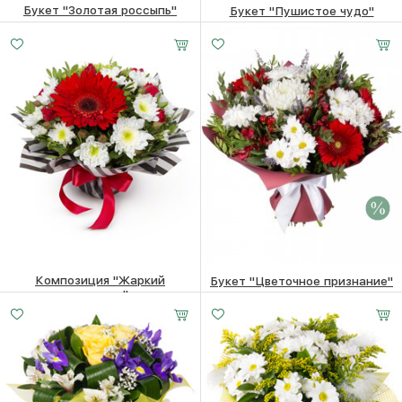
Букет "Золотая россыпь"
Букет "Пушистое чудо"
7090
₽
7410
₽
Композиция "Жаркий
Букет "Цветочное признание"
полдень"
Малый
Средний
Большой
8060 ₽
7860
₽
20 -
30 -
45 -
3910
₽
35 см
35 см
35 см