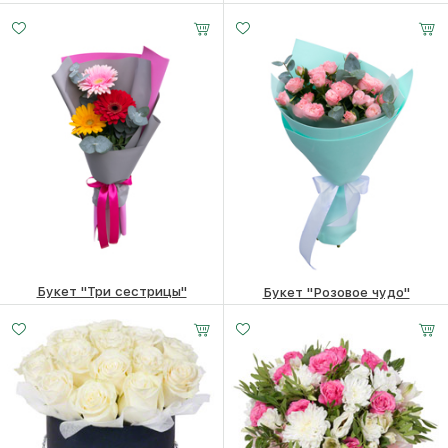
5910
₽
5640
₽
Букет "Три сестрицы"
Букет "Розовое чудо"
3380
₽
5100
₽