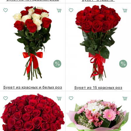
51370 ₽
37100
₽
4220
₽
Букет из красных и белых роз
Букет из 15 красных роз
Малый
Средний
Большой
6700 ₽
6500
₽
6700 ₽
6500
₽
20 -
25 -
35 -
35 см
35 см
35 см