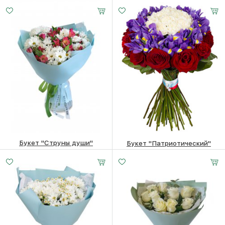
6160
₽
4440
₽
Букет "Струны души"
Букет "Патриотический"
6320
₽
13860
₽