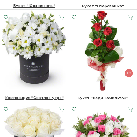
Букет "Южная ночь"
Букет "Очаровашка"
11390
₽
8400
₽
Композиция "Светлое утро"
Букет "Леди Гамильтон"
6080
₽
3960
₽