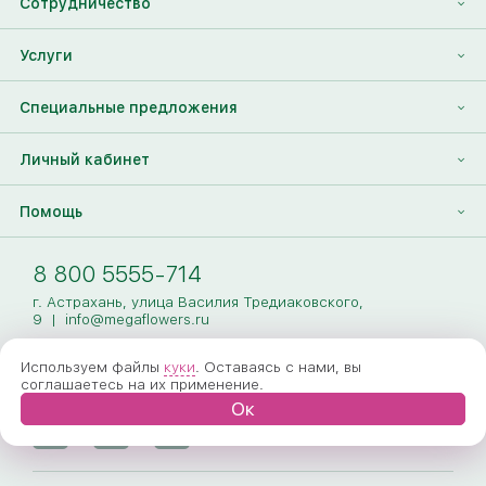
Сотрудничество
Отзывы
Франшиза
Услуги
Контакты
Корпоративным клиентам
Найти друга
Специальные предложения
Наши лица
Партнеры Megaflowers
Анонимная доставка цветов
Накопительные скидки
Личный кабинет
Видеогалерея
Пресс-центр
Доставка цветов за границу
Дополнения к букету
Вход
Помощь
Новости
Фото получателя
Регистрация
Полезные статьи
Доставка
8 800 5555-714
Оплата
г. Астрахань, улица Василия Тредиаковского,
9
|
info@megaflowers.ru
Гарантии
Используем файлы
куки
. Оставаясь с нами, вы
соглашаетесь на их применение.
Как заказать
Ок
Вопрос-ответ
Обработка персональных данных