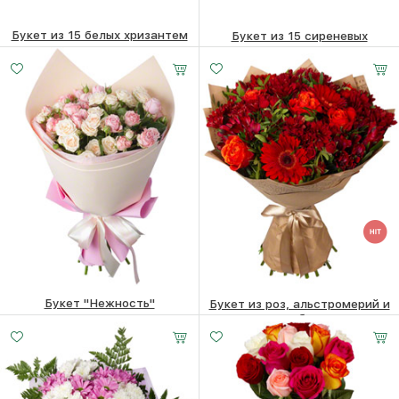
Букет из 15 белых хризантем
Букет из 15 сиреневых
хризантем
8650
₽
8650
₽
Букет "Нежность"
Букет из роз, альстромерий и
гербер
7220
₽
8230
₽