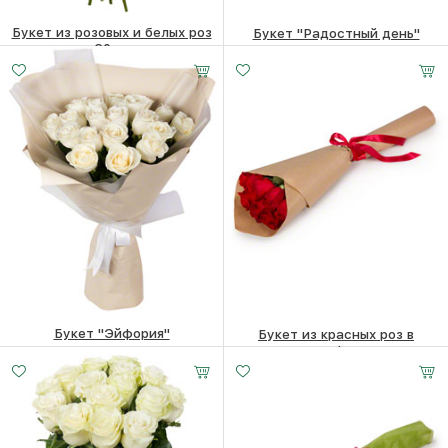
Букет из розовых и белых роз
Букет "Радостный день"
60см
6210
₽
6500
₽
Букет "Эйфория"
Букет из красных роз в
крафте
8360
₽
3610
₽