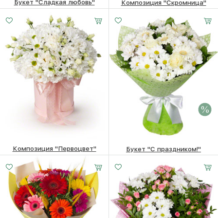
Букет "Сладкая любовь"
Композиция "Скромница"
7880
₽
5470
₽
Композиция "Первоцвет"
Букет "С праздником!"
7100
₽
7770 ₽
7570
₽