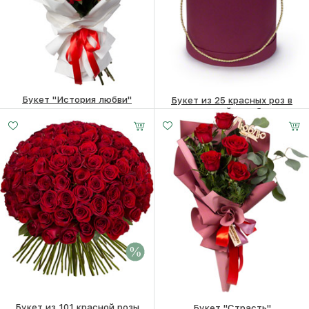
Букет "История любви"
Букет из 25 красных роз в
шляпной коробке
10310
₽
11580
₽
Букет из 101 красной розы
Букет "Страсть"