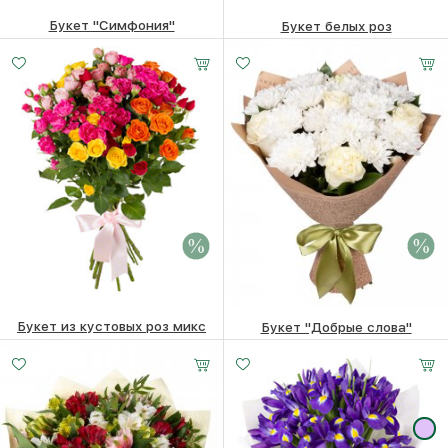
Букет "Симфония"
Букет белых роз
8260 ₽
8060
₽
3500
₽
Букет из кустовых роз микс
Букет "Добрые слова"
7980 ₽
7780
₽
5450 ₽
5250
₽